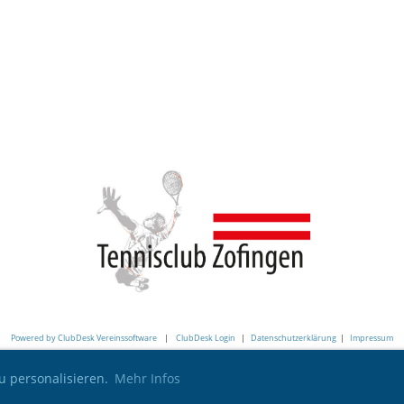
Powered by ClubDesk Vereinssoftware
|
ClubDesk Login
|
Datenschutzerklärung
|
Impressum
u personalisieren.
Mehr Infos